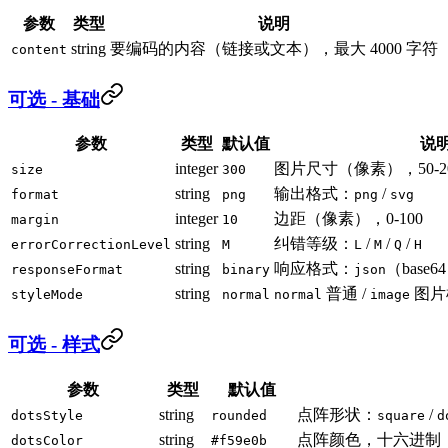
参数
类型
说明
string
要编码的内容（链接或文本），最大 4000 字符
content
可选 - 基础
参数
类型
默认值
说
integer
图片尺寸（像素），50-20
size
300
string
输出格式：
/
format
png
png
svg
integer
边距（像素），0-100
margin
10
string
纠错等级：
/
/
/
errorCorrectionLevel
M
L
M
Q
H
string
响应格式：
（base6
responseFormat
binary
json
string
普通 /
图片
styleMode
normal
normal
image
可选 - 样式
参数
类型
默认值
string
点阵形状：
/
dotsStyle
rounded
square
d
string
点阵颜色，十六进制
dotsColor
#f59e0b