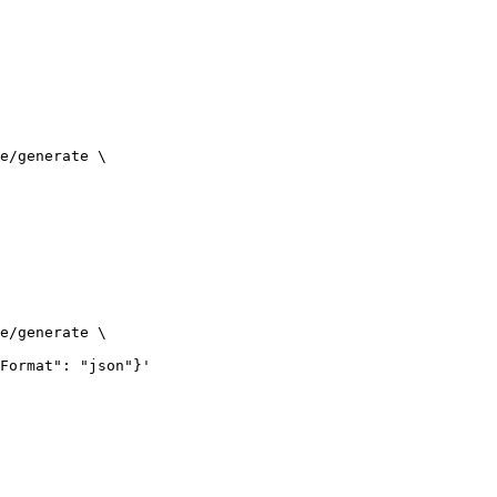
e/generate
 \
e/generate
 \
Format": "json"}'