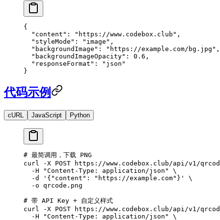
{
  "content"
: 
"https://www.codebox.club"
,
  "styleMode"
: 
"image"
,
  "backgroundImage"
: 
"https://example.com/bg.jpg"
,
  "backgroundImageOpacity"
: 
0.6
,
  "responseFormat"
: 
"json"
}
代码示例
cURL
JavaScript
Python
# 最简调用，下载 PNG
curl
 -X
 POST
 https://www.codebox.club/api/v1/qrcod
  -H
 "Content-Type: application/json"
 \
  -d
 '{"content": "https://example.com"}'
 \
  -o
 qrcode.png
# 带 API Key + 自定义样式
curl
 -X
 POST
 https://www.codebox.club/api/v1/qrcod
  -H
 "Content-Type: application/json"
 \