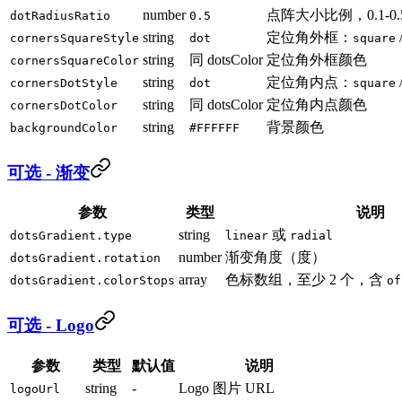
number
点阵大小比例，0.1-0.
dotRadiusRatio
0.5
string
定位角外框：
cornersSquareStyle
dot
square
string
同 dotsColor
定位角外框颜色
cornersSquareColor
string
定位角内点：
cornersDotStyle
dot
square
string
同 dotsColor
定位角内点颜色
cornersDotColor
string
背景颜色
backgroundColor
#FFFFFF
可选 - 渐变
参数
类型
说明
string
或
dotsGradient.type
linear
radial
number
渐变角度（度）
dotsGradient.rotation
array
色标数组，至少 2 个，含
dotsGradient.colorStops
of
可选 - Logo
参数
类型
默认值
说明
string
-
Logo 图片 URL
logoUrl