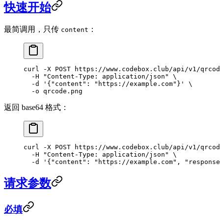
快速开始
最简调用，只传
：
content
curl
 -X
 POST
 https://www.codebox.club/api/v1/qrcod
  -H
 "Content-Type: application/json"
 \
  -d
 '{"content": "https://example.com"}'
 \
  -o
 qrcode.png
返回 base64 格式：
curl
 -X
 POST
 https://www.codebox.club/api/v1/qrcod
  -H
 "Content-Type: application/json"
 \
  -d
 '{"content": "https://example.com", "response
请求参数
必填