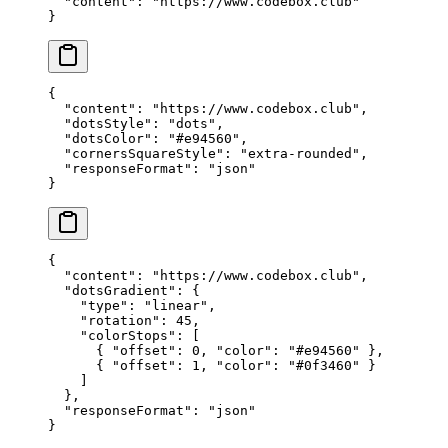
  "content"
: 
"https://www.codebox.club"
}
{
  "content"
: 
"https://www.codebox.club"
,
  "dotsStyle"
: 
"dots"
,
  "dotsColor"
: 
"#e94560"
,
  "cornersSquareStyle"
: 
"extra-rounded"
,
  "responseFormat"
: 
"json"
}
{
  "content"
: 
"https://www.codebox.club"
,
  "dotsGradient"
: {
    "type"
: 
"linear"
,
    "rotation"
: 
45
,
    "colorStops"
: [
      { 
"offset"
: 
0
, 
"color"
: 
"#e94560"
 },
      { 
"offset"
: 
1
, 
"color"
: 
"#0f3460"
 }
    ]
  },
  "responseFormat"
: 
"json"
}