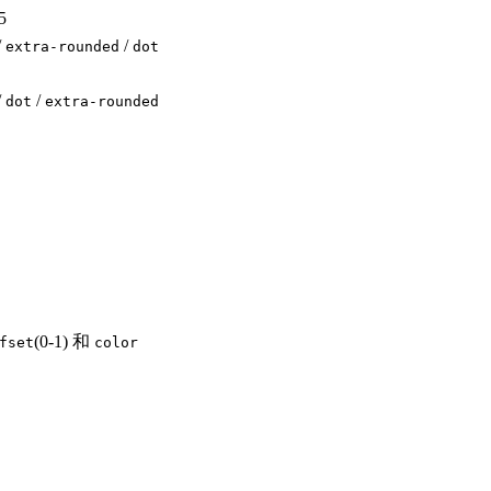
5
/
/
extra-rounded
dot
/
/
dot
extra-rounded
(0-1) 和
fset
color